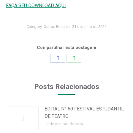
FAÇA SEU DOWNLOAD AQUI
Category:
Outros Editais
21 de junho de 2021
Compartilhar esta postagem
Share
Share
on
on
Facebook
WhatsApp
Posts Relacionados
EDITAL Nº 60 FESTIVAL ESTUDANTIL
DE TEATRO
17 de outubro de 2024