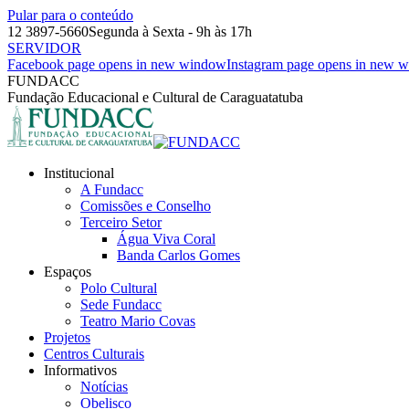
Pular para o conteúdo
12 3897-5660
Segunda à Sexta - 9h às 17h
SERVIDOR
Facebook page opens in new window
Instagram page opens in new 
FUNDACC
Fundação Educacional e Cultural de Caraguatatuba
Institucional
A Fundacc
Comissões e Conselho
Terceiro Setor
Água Viva Coral
Banda Carlos Gomes
Espaços
Polo Cultural
Sede Fundacc
Teatro Mario Covas
Projetos
Centros Culturais
Informativos
Notícias
Obelisco