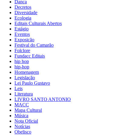
Dança
Decretos
Diversidade
Ecologia
Editais Culturais Abertos
Estágio
Eventos
Exposição
Festival do Camarão
Folclore
Fundacc Editais
hip hop
hip-hop
Homenagem
Legislação
Lei Paulo Gustavo
Leis
Literatura
LIVRO SANTO ANTONIO
MACC
Mapa Cultural
Música
Nota Oficial
Notícias
Obelisco