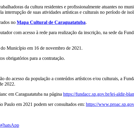
rabalhadoras da cultura residentes e profissionalmente atuantes no mun
a interrupção de suas atividades artísticas e culturais no período de is
trados no
Mapa Cultural de Caraguatatuba
.
utador com acesso à rede para realização da inscrição, na sede da Fund
ial do Município em 16 de novembro de 2021.
s obrigatórios para a contratação.
ção do acesso da população a conteúdos artísticos e/ou culturais, a Fu
 de 2022.
Blanc em Caraguatatuba na página
https://fundacc.sp.gov.br/lei-aldir-bla
 São Paulo em 2021 podem ser consultados em:
https://www.proac.sp.gov
 WhatsApp