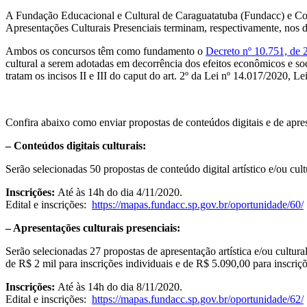
A Fundação Educacional e Cultural de Caraguatatuba (Fundacc) e Cons
Apresentações Culturais Presenciais terminam, respectivamente, nos 
Ambos os concursos têm como fundamento o
Decreto nº 10.751, de 
cultural a serem adotadas em decorrência dos efeitos econômicos e so
tratam os incisos II e III do caput do art. 2º da Lei nº 14.017/2020, Le
Confira abaixo como enviar propostas de conteúdos digitais e de apres
– Conteúdos digitais culturais:
Serão selecionadas 50 propostas de conteúdo digital artístico e/ou cul
Inscrições:
Até às 14h do dia 4/11/2020.
Edital e inscrições:
https://mapas.fundacc.sp.gov.br/oportunidade/60/
– Apresentações culturais presenciais:
Serão selecionadas 27 propostas de apresentação artística e/ou cultura
de R$ 2 mil para inscrições individuais e de R$ 5.090,00 para inscriçõ
Inscrições:
Até às 14h do dia 8/11/2020.
Edital e inscrições:
https://mapas.fundacc.sp.gov.br/oportunidade/62/