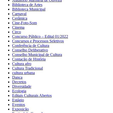
Auditório Maristela de Oliveira
Biblioteca de Artes
Biblioteca Municipal
Carnaval
Cerâmica
Cine-Foto-Som
Cinema
Circo
Concurso Público – Edital 01/2022
Concursos e Processos Seletivos
Conferência de Cultura
Conselho Deliberativo
Conselho Municipal de Cultura
Contação de História
Cultura afro
Cultura Tradicional
cultura urbana
Dança
Decretos
Diversidade
Ecologia
Editais Culturais Abertos
Estágio
Eventos
Exposição