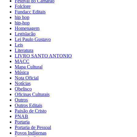
Festival do Camarão
Folclore
Fundacc Editais
hip hop
hip-hop
Homenagem
Legislação
Lei Paulo Gustavo
Leis
Literatura
LIVRO SANTO ANTONIO
MACC
Mapa Cultural
Música
Nota Oficial
Notícias
Obelisco
Oficinas Culturais
Outros
Outros Editais
Paixão de Cristo
PNAB
Portaria
Portaria de Pessoal
Povos Indígenas