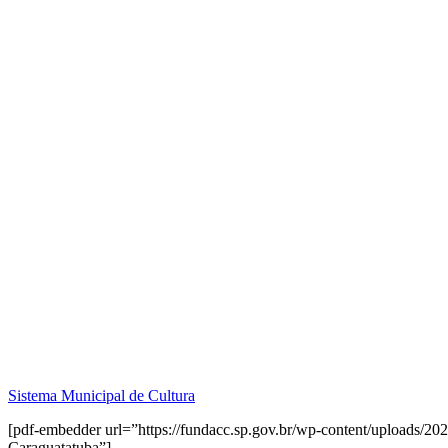
Sistema Municipal de Cultura
[pdf-embedder url=”https://fundacc.sp.gov.br/wp-content/uploads/202
Caraguatatuba”]