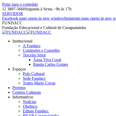
Pular para o conteúdo
12 3897-5660
Segunda à Sexta - 9h às 17h
SERVIDOR
Facebook page opens in new window
Instagram page opens in new 
FUNDACC
Fundação Educacional e Cultural de Caraguatatuba
Institucional
A Fundacc
Comissões e Conselho
Terceiro Setor
Água Viva Coral
Banda Carlos Gomes
Espaços
Polo Cultural
Sede Fundacc
Teatro Mario Covas
Projetos
Centros Culturais
Informativos
Notícias
Obelisco
Editais Fundacc
PNAB Caraguatatuba