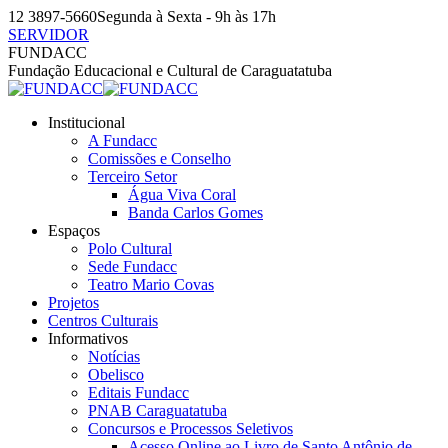
Pular
12 3897-5660
Segunda à Sexta - 9h às 17h
para
SERVIDOR
o
Facebook
Instagram
YouTube
FUNDACC
conteúdo
page
page
page
Fundação Educacional e Cultural de Caraguatatuba
opens
opens
opens
in
in
in
Institucional
new
new
new
A Fundacc
window
window
window
Comissões e Conselho
Terceiro Setor
Água Viva Coral
Banda Carlos Gomes
Espaços
Polo Cultural
Sede Fundacc
Teatro Mario Covas
Projetos
Centros Culturais
Informativos
Notícias
Obelisco
Editais Fundacc
PNAB Caraguatatuba
Concursos e Processos Seletivos
Acesso Online ao Livro de Santo Antônio de