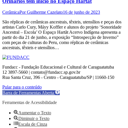
Orinários tem início no Espaço Hartãt
Cerâmica
Por
Guilherme Cazelato
16 de junho de 2023
São réplicas de cerâmicas ancestrais, têxteis, utensílios e peças dos
artistas Carlo Cury, Máyy Koffler e alunos do projeto ‘Sonoridade
Ancestral – Escola’ O Espaço Hartãt Acervo Indígena apresenta a
partir do dia 21 de junho, a exposição “Introspecção de Inverno”
com peças de culturas do Peru, como réplicas de cerâmicas
ancestrais, têxteis e utensílios…
Fundacc - Fundação Educacional e Cultural de Caraguatatuba
12 3897-5660 | contato@fundacc.sp.gov.br
Rua Santa Cruz, 396 - Centro - Caraguatatuba/SP | 11660-150
Go
Pular para o conteúdo
to
Barra de Ferramentas Aberta
Top
Ferramentas de Acessibilidade
Aumentar o Texto
Diminuir o Texto
Escala de Cinza