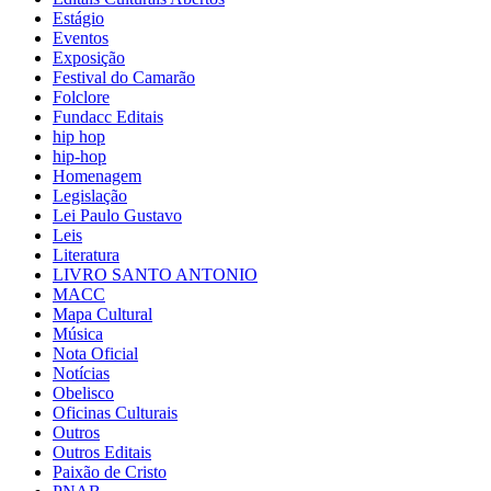
Estágio
Eventos
Exposição
Festival do Camarão
Folclore
Fundacc Editais
hip hop
hip-hop
Homenagem
Legislação
Lei Paulo Gustavo
Leis
Literatura
LIVRO SANTO ANTONIO
MACC
Mapa Cultural
Música
Nota Oficial
Notícias
Obelisco
Oficinas Culturais
Outros
Outros Editais
Paixão de Cristo