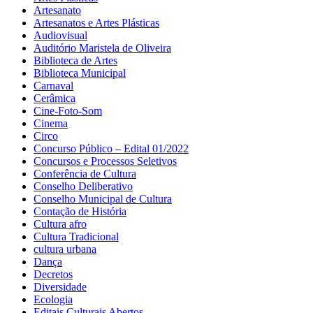
Artesanato
Artesanatos e Artes Plásticas
Audiovisual
Auditório Maristela de Oliveira
Biblioteca de Artes
Biblioteca Municipal
Carnaval
Cerâmica
Cine-Foto-Som
Cinema
Circo
Concurso Público – Edital 01/2022
Concursos e Processos Seletivos
Conferência de Cultura
Conselho Deliberativo
Conselho Municipal de Cultura
Contação de História
Cultura afro
Cultura Tradicional
cultura urbana
Dança
Decretos
Diversidade
Ecologia
Editais Culturais Abertos