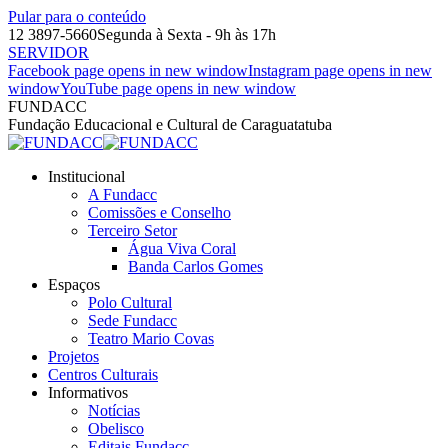
Pular para o conteúdo
12 3897-5660
Segunda à Sexta - 9h às 17h
SERVIDOR
Facebook page opens in new window
Instagram page opens in new
window
YouTube page opens in new window
FUNDACC
Fundação Educacional e Cultural de Caraguatatuba
Institucional
A Fundacc
Comissões e Conselho
Terceiro Setor
Água Viva Coral
Banda Carlos Gomes
Espaços
Polo Cultural
Sede Fundacc
Teatro Mario Covas
Projetos
Centros Culturais
Informativos
Notícias
Obelisco
Editais Fundacc