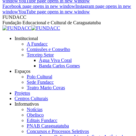
window
YouTube page opens in new window
Facebook page opens in new window
Instagram page opens in new
window
YouTube page opens in new window
FUNDACC
Fundação Educacional e Cultural de Caraguatatuba
Institucional
A Fundacc
Comissões e Conselho
Terceiro Setor
Água Viva Coral
Banda Carlos Gomes
Espaços
Polo Cultural
Sede Fundacc
Teatro Mario Covas
Projetos
Centros Culturais
Informativos
Notícias
Obelisco
Editais Fundacc
PNAB Caraguatatuba
Concursos e Processos Seletivos