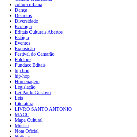
cultura urbana
Dança
Decretos
Diversidade
Ecologia
Editais Culturais Abertos
Estágio
Eventos
Exposição
Festival do Camarão
Folclore
Fundacc Editais
hip hop
hip-hop
Homenagem
Legislação
Lei Paulo Gustavo
Leis
Literatura
LIVRO SANTO ANTONIO
MACC
Mapa Cultural
Música
Nota Oficial
Notícias