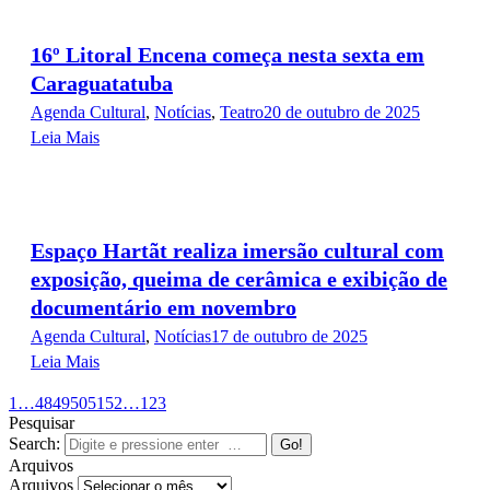
16º Litoral Encena começa nesta sexta em
Caraguatatuba
Agenda Cultural
,
Notícias
,
Teatro
20 de outubro de 2025
Leia Mais
Espaço Hartãt realiza imersão cultural com
exposição, queima de cerâmica e exibição de
documentário em novembro
Agenda Cultural
,
Notícias
17 de outubro de 2025
Leia Mais
1
…
48
49
50
51
52
…
123
Pesquisar
Search:
Arquivos
Arquivos