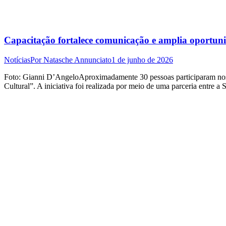
Capacitação fortalece comunicação e amplia oportuni
Notícias
Por
Natasche Annunciato
1 de junho de 2026
Foto: Gianni D’AngeloAproximadamente 30 pessoas participaram nos d
Cultural”. A iniciativa foi realizada por meio de uma parceria entre