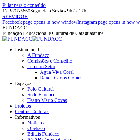
Pular para o conteúdo
12 3897-5660
Segunda à Sexta - 9h às 17h
SERVIDOR
Facebook page opens in new window
Instagram page opens in new 
FUNDACC
Fundação Educacional e Cultural de Caraguatatuba
Institucional
A Fundacc
Comissões e Conselho
Terceiro Setor
Água Viva Coral
Banda Carlos Gomes
Espaços
Polo Cultural
Sede Fundacc
Teatro Mario Covas
Projetos
Centros Culturais
Informativos
Notícias
Obelisco
Editais Fundacc
PNAB Caraguatatuba