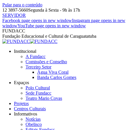
Pular para o conteúdo
12 3897-5660
Segunda à Sexta - 9h às 17h
SERVIDOR
Facebook page opens in new window
Instagram page opens in new
window
YouTube page opens in new window
FUNDACC
Fundação Educacional e Cultural de Caraguatatuba
Institucional
A Fundacc
Comissões e Conselho
Terceiro Setor
Água Viva Coral
Banda Carlos Gomes
Espaços
Polo Cultural
Sede Fundacc
Teatro Mario Covas
Projetos
Centros Culturais
Informativos
Notícias
Obelisco
Editais Fundacc