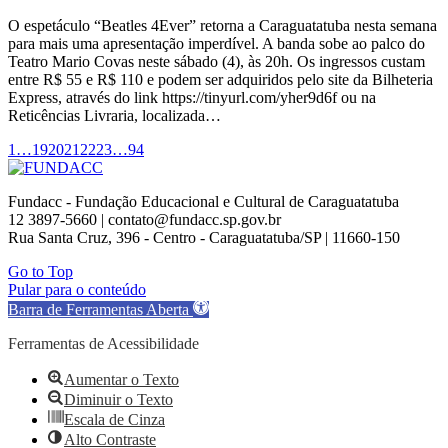
O espetáculo “Beatles 4Ever” retorna a Caraguatatuba nesta semana
para mais uma apresentação imperdível. A banda sobe ao palco do
Teatro Mario Covas neste sábado (4), às 20h. Os ingressos custam
entre R$ 55 e R$ 110 e podem ser adquiridos pelo site da Bilheteria
Express, através do link https://tinyurl.com/yher9d6f ou na
Reticências Livraria, localizada…
1
…
19
20
21
22
23
…
94
Fundacc - Fundação Educacional e Cultural de Caraguatatuba
12 3897-5660 | contato@fundacc.sp.gov.br
Rua Santa Cruz, 396 - Centro - Caraguatatuba/SP | 11660-150
Go to Top
Pular para o conteúdo
Barra de Ferramentas Aberta
Ferramentas de Acessibilidade
Aumentar o Texto
Diminuir o Texto
Escala de Cinza
Alto Contraste