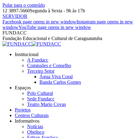
Pular para o conteúdo
12 3897-5660
Segunda à Sexta - 9h às 17h
SERVIDOR
Facebook page opens in new window
Instagram page opens in new
window
YouTube page opens in new window
FUNDACC
Fundação Educacional e Cultural de Caraguatatuba
Institucional
A Fundacc
Comissões e Conselho
Terceiro Setor
Água Viva Coral
Banda Carlos Gomes
Espaços
Polo Cultural
Sede Fundacc
Teatro Mario Covas
Projetos
Centros Culturais
Informativos
Notícias
Obelisco
Editais Fundacc