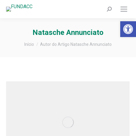
Search:
Barra de Fer
Natasche Annunciato
Você está aqui:
Início
Autor do Artigo Natasche Annunciato