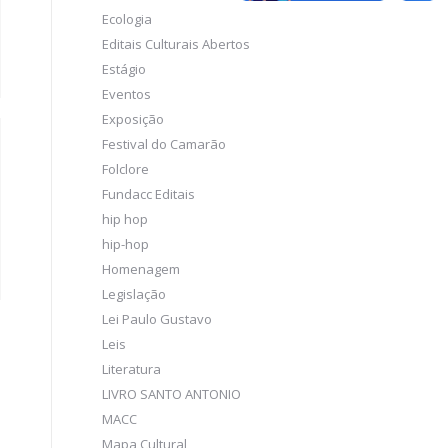
Ecologia
Editais Culturais Abertos
Estágio
Eventos
Exposição
Festival do Camarão
Folclore
Fundacc Editais
hip hop
hip-hop
Homenagem
Legislação
Lei Paulo Gustavo
Leis
Literatura
LIVRO SANTO ANTONIO
MACC
Mapa Cultural