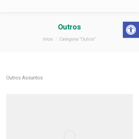
Barra de Fer
Outros
Você está aqui:
Início
Categoria "Outros"
Outros Assuntos