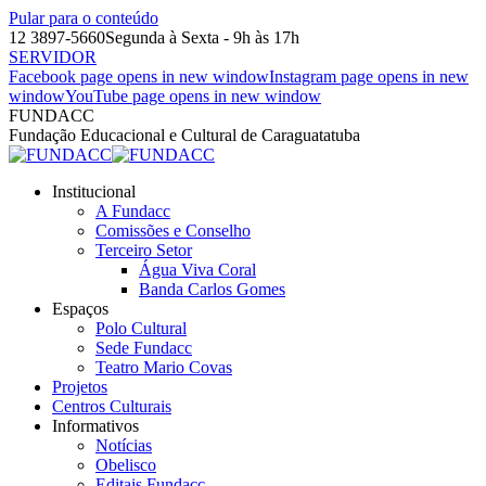
Pular para o conteúdo
12 3897-5660
Segunda à Sexta - 9h às 17h
SERVIDOR
Facebook page opens in new window
Instagram page opens in new
window
YouTube page opens in new window
FUNDACC
Fundação Educacional e Cultural de Caraguatatuba
Institucional
A Fundacc
Comissões e Conselho
Terceiro Setor
Água Viva Coral
Banda Carlos Gomes
Espaços
Polo Cultural
Sede Fundacc
Teatro Mario Covas
Projetos
Centros Culturais
Informativos
Notícias
Obelisco
Editais Fundacc