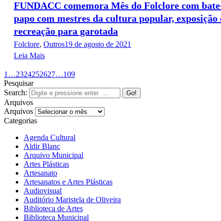
FUNDACC comemora Mês do Folclore com bate
papo com mestres da cultura popular, exposição 
recreação para garotada
Folclore
,
Outros
19 de agosto de 2021
Leia Mais
1
…
23
24
25
26
27
…
109
Pesquisar
Search:
Arquivos
Arquivos
Categorias
Agenda Cultural
Aldir Blanc
Arquivo Municipal
Artes Plásticas
Artesanato
Artesanatos e Artes Plásticas
Audiovisual
Auditório Maristela de Oliveira
Biblioteca de Artes
Biblioteca Municipal