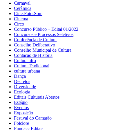
Carnaval
Cerâmica
Cine-Foto-Som
Cinema
Circo
Concurso Público – Edital 01/2022
Concursos e Processos Seletivos
Conferência de Cultura
Conselho Deliberativo
Conselho Municipal de Cultura
Contação de História
Cultura afro
Cultura Tradicional
cultura urbana
Dança
Decretos
Diversidade
Ecologia
Editais Culturais Abertos
Estágio
Eventos
Exposição
Festival do Camarão
Folclore
Fundacc Editais