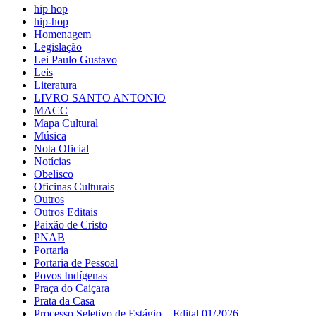
hip hop
hip-hop
Homenagem
Legislação
Lei Paulo Gustavo
Leis
Literatura
LIVRO SANTO ANTONIO
MACC
Mapa Cultural
Música
Nota Oficial
Notícias
Obelisco
Oficinas Culturais
Outros
Outros Editais
Paixão de Cristo
PNAB
Portaria
Portaria de Pessoal
Povos Indígenas
Praça do Caiçara
Prata da Casa
Processo Seletivo de Estágio – Edital 01/2026