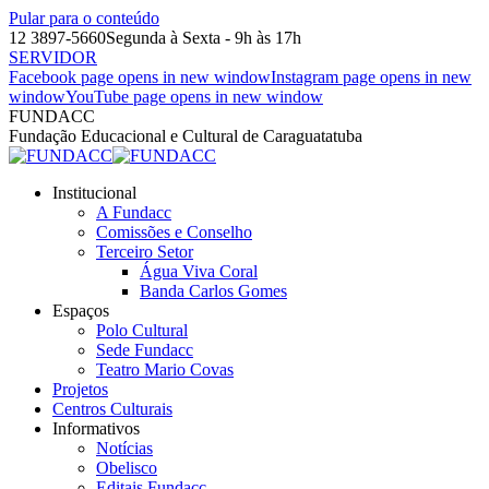
Pular para o conteúdo
12 3897-5660
Segunda à Sexta - 9h às 17h
SERVIDOR
Facebook page opens in new window
Instagram page opens in new
window
YouTube page opens in new window
FUNDACC
Fundação Educacional e Cultural de Caraguatatuba
Institucional
A Fundacc
Comissões e Conselho
Terceiro Setor
Água Viva Coral
Banda Carlos Gomes
Espaços
Polo Cultural
Sede Fundacc
Teatro Mario Covas
Projetos
Centros Culturais
Informativos
Notícias
Obelisco
Editais Fundacc