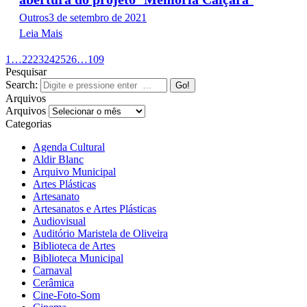
Outros
3 de setembro de 2021
Leia Mais
1
…
22
23
24
25
26
…
109
Pesquisar
Search:
Arquivos
Arquivos
Categorias
Agenda Cultural
Aldir Blanc
Arquivo Municipal
Artes Plásticas
Artesanato
Artesanatos e Artes Plásticas
Audiovisual
Auditório Maristela de Oliveira
Biblioteca de Artes
Biblioteca Municipal
Carnaval
Cerâmica
Cine-Foto-Som