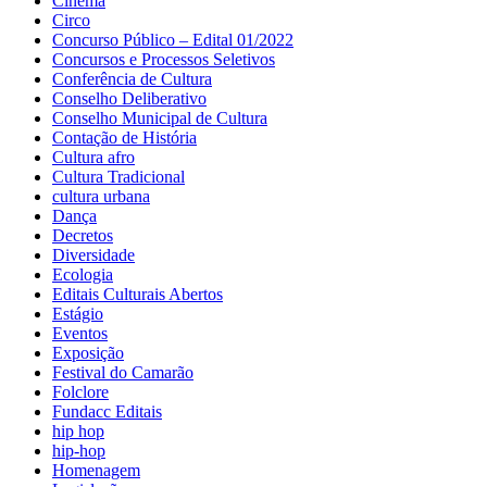
Cinema
Circo
Concurso Público – Edital 01/2022
Concursos e Processos Seletivos
Conferência de Cultura
Conselho Deliberativo
Conselho Municipal de Cultura
Contação de História
Cultura afro
Cultura Tradicional
cultura urbana
Dança
Decretos
Diversidade
Ecologia
Editais Culturais Abertos
Estágio
Eventos
Exposição
Festival do Camarão
Folclore
Fundacc Editais
hip hop
hip-hop
Homenagem