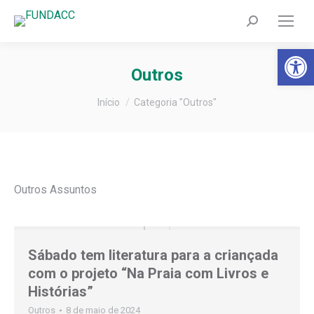
Search:
Barra de Fer
Outros
Você está aqui:
Início
Categoria "Outros"
Outros Assuntos
Sábado tem literatura para a criançada
com o projeto “Na Praia com Livros e
Histórias”
Outros
8 de maio de 2024