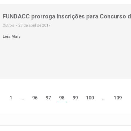
FUNDACC prorroga inscrições para Concurso d
Outros
27 de abril de 2017
Leia Mais
1
…
96
97
98
99
100
…
109