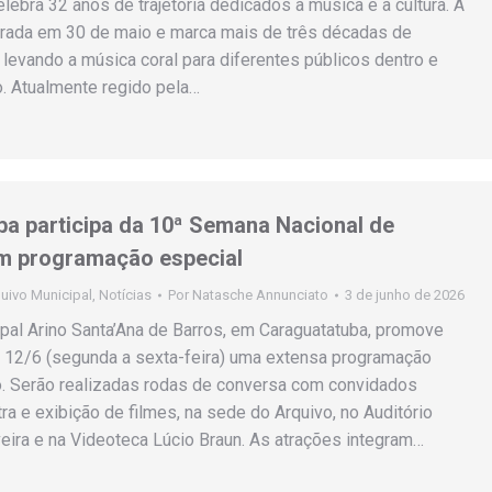
lebra 32 anos de trajetória dedicados à música e à cultura. A
rada em 30 de maio e marca mais de três décadas de
, levando a música coral para diferentes públicos dentro e
o. Atualmente regido pela…
a participa da 10ª Semana Nacional de
m programação especial
uivo Municipal
,
Notícias
Por
Natasche Annunciato
3 de junho de 2026
pal Arino Santa’Ana de Barros, em Caraguatatuba, promove
e 12/6 (segunda a sexta-feira) uma extensa programação
o. Serão realizadas rodas de conversa com convidados
ra e exibição de filmes, na sede do Arquivo, no Auditório
veira e na Videoteca Lúcio Braun. As atrações integram…