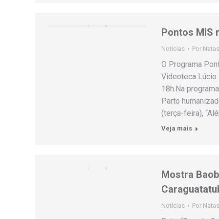
Pontos MIS 
Notícias
Por
Natas
O Programa Pon
Videoteca Lúcio 
18h.Na programaç
Parto humanizado 
(terça-feira), 
Veja mais
Mostra Baobá
Caraguatatu
Notícias
Por
Natas