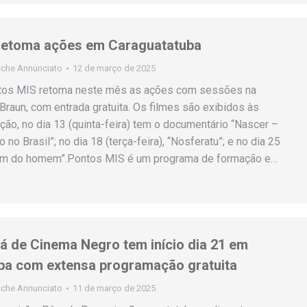
retoma ações em Caraguatatuba
che Annunciato
12 de março de 2025
tos MIS retoma neste mês as ações com sessões na
Braun, com entrada gratuita. Os filmes são exibidos às
ão, no dia 13 (quinta-feira) tem o documentário “Nascer –
no Brasil”; no dia 18 (terça-feira), “Nosferatu”; e no dia 25
“Além do homem”.Pontos MIS é um programa de formação e…
 de Cinema Negro tem início dia 21 em
ba com extensa programação gratuita
che Annunciato
11 de março de 2025