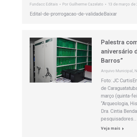
Fundacc Editais
Por
Guilherme Cazelato
13 de março de
Edital-de-prorrogacao-de-validadeBaixar
Palestra com
aniversário 
Barros”
Arquivo Municipal
,
N
Foto: JC CurtisE
de Caraguatatuba
março (quinta-fei
“Arqueologia, His
Dra. Cintia Bend
pesquisadores…
Veja mais