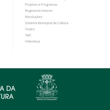
Projetos e Programas
Regimento Interno
Resoluções
Sistema Municipal de Cultura
Teatro
TMC
Videoteca