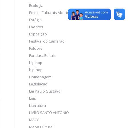
Ecologia
Editais Culturais Abertos
Estágio
Eventos
Exposição
Festival do Camarão
Folclore
Fundacc Editais
hip hop
hip-hop
Homenagem
Legislação
Lei Paulo Gustavo
Leis
Literatura
LIVRO SANTO ANTONIO
MACC
Mapa Cultural