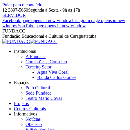
Pular para o conteúdo
12 3897-5660
Segunda à Sexta - 9h às 17h
SERVIDOR
Facebook page opens in new window
Instagram page opens in new
window
YouTube page opens in new window
FUNDACC
Fundação Educacional e Cultural de Caraguatatuba
Institucional
A Fundacc
Comissões e Conselho
Terceiro Setor
Água Viva Coral
Banda Carlos Gomes
Espaços
Polo Cultural
Sede Fundacc
Teatro Mario Covas
Projetos
Centros Culturais
Informativos
Notícias
Obelisco
Editais Fundacc