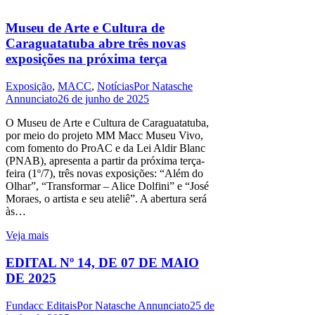
Museu de Arte e Cultura de
Caraguatatuba abre três novas
exposições na próxima terça
Exposição
,
MACC
,
Notícias
Por
Natasche
Annunciato
26 de junho de 2025
O Museu de Arte e Cultura de Caraguatatuba,
por meio do projeto MM Macc Museu Vivo,
com fomento do ProAC e da Lei Aldir Blanc
(PNAB), apresenta a partir da próxima terça-
feira (1º/7), três novas exposições: “Além do
Olhar”, “Transformar – Alice Dolfini” e “José
Moraes, o artista e seu ateliê”. A abertura será
às…
Veja mais
EDITAL Nº 14, DE 07 DE MAIO
DE 2025
Fundacc Editais
Por
Natasche Annunciato
25 de