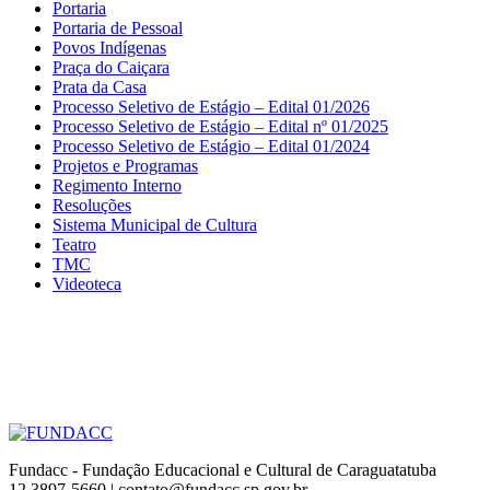
Portaria
Portaria de Pessoal
Povos Indígenas
Praça do Caiçara
Prata da Casa
Processo Seletivo de Estágio – Edital 01/2026
Processo Seletivo de Estágio – Edital nº 01/2025
Processo Seletivo de Estágio – Edital 01/2024
Projetos e Programas
Regimento Interno
Resoluções
Sistema Municipal de Cultura
Teatro
TMC
Videoteca
Fundacc - Fundação Educacional e Cultural de Caraguatatuba
12 3897-5660 | contato@fundacc.sp.gov.br