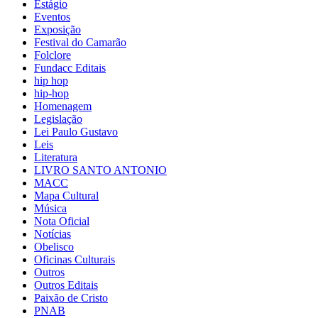
Estágio
Eventos
Exposição
Festival do Camarão
Folclore
Fundacc Editais
hip hop
hip-hop
Homenagem
Legislação
Lei Paulo Gustavo
Leis
Literatura
LIVRO SANTO ANTONIO
MACC
Mapa Cultural
Música
Nota Oficial
Notícias
Obelisco
Oficinas Culturais
Outros
Outros Editais
Paixão de Cristo
PNAB