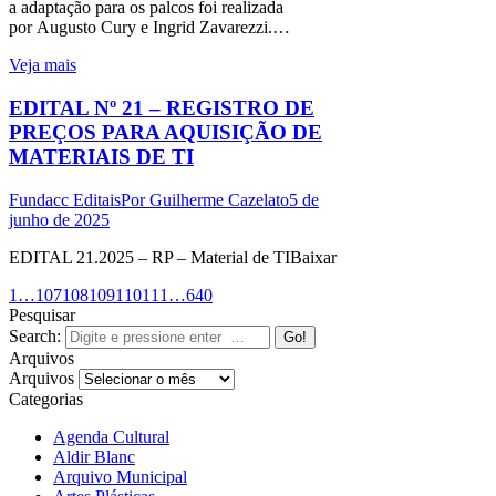
a adaptação para os palcos foi realizada
por Augusto Cury e Ingrid Zavarezzi.…
Veja mais
EDITAL Nº 21 – REGISTRO DE
PREÇOS PARA AQUISIÇÃO DE
MATERIAIS DE TI
Fundacc Editais
Por
Guilherme Cazelato
5 de
junho de 2025
EDITAL 21.2025 – RP – Material de TIBaixar
1
…
107
108
109
110
111
…
640
Pesquisar
Search:
Arquivos
Arquivos
Categorias
Agenda Cultural
Aldir Blanc
Arquivo Municipal