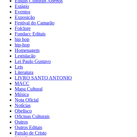
Editais Culturais Abertos
Estágio
Eventos
Exposição
Festival do Camarão
Folclore
Fundacc Editais
hip hop
hip-hop
Homenagem
Legislação
Lei Paulo Gustavo
Leis
Literatura
LIVRO SANTO ANTONIO
MACC
Mapa Cultural
Música
Nota Oficial
Notícias
Obelisco
Oficinas Culturais
Outros
Outros Editais
Paixão de Cristo