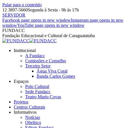
Pular para o conteúdo
12 3897-5660
Segunda à Sexta - 9h às 17h
SERVIDOR
Facebook page opens in new window
Instagram page opens in new
window
YouTube page opens in new window
FUNDACC
Fundação Educacional e Cultural de Caraguatatuba
Institucional
A Fundacc
Comissões e Conselho
Terceiro Setor
Água Viva Coral
Banda Carlos Gomes
Espaços
Polo Cultural
Sede Fundacc
Teatro Mario Covas
Projetos
Centros Culturais
Informativos
Notícias
Obelisco
Editais Fundacc