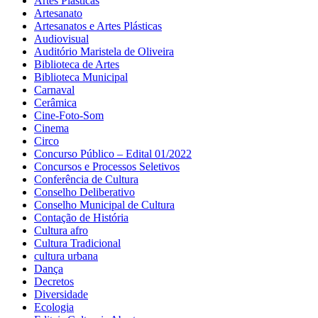
Artes Plásticas
Artesanato
Artesanatos e Artes Plásticas
Audiovisual
Auditório Maristela de Oliveira
Biblioteca de Artes
Biblioteca Municipal
Carnaval
Cerâmica
Cine-Foto-Som
Cinema
Circo
Concurso Público – Edital 01/2022
Concursos e Processos Seletivos
Conferência de Cultura
Conselho Deliberativo
Conselho Municipal de Cultura
Contação de História
Cultura afro
Cultura Tradicional
cultura urbana
Dança
Decretos
Diversidade
Ecologia