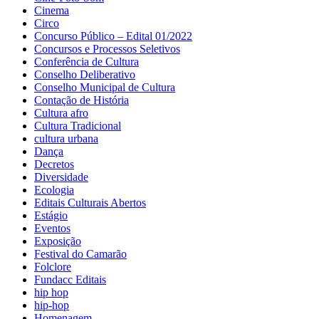
Cinema
Circo
Concurso Público – Edital 01/2022
Concursos e Processos Seletivos
Conferência de Cultura
Conselho Deliberativo
Conselho Municipal de Cultura
Contação de História
Cultura afro
Cultura Tradicional
cultura urbana
Dança
Decretos
Diversidade
Ecologia
Editais Culturais Abertos
Estágio
Eventos
Exposição
Festival do Camarão
Folclore
Fundacc Editais
hip hop
hip-hop
Homenagem