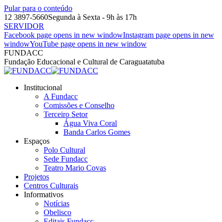
Pular para o conteúdo
12 3897-5660
Segunda à Sexta - 9h às 17h
SERVIDOR
Facebook page opens in new window
Instagram page opens in new
window
YouTube page opens in new window
FUNDACC
Fundação Educacional e Cultural de Caraguatatuba
Institucional
A Fundacc
Comissões e Conselho
Terceiro Setor
Água Viva Coral
Banda Carlos Gomes
Espaços
Polo Cultural
Sede Fundacc
Teatro Mario Covas
Projetos
Centros Culturais
Informativos
Notícias
Obelisco
Editais Fundacc