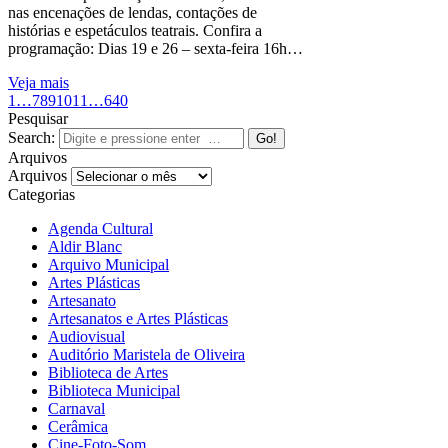
nas encenações de lendas, contações de
histórias e espetáculos teatrais. Confira a
programação: Dias 19 e 26 – sexta-feira 16h…
Veja mais
1
…
7
8
9
10
11
…
640
Pesquisar
Search:
Arquivos
Arquivos
Categorias
Agenda Cultural
Aldir Blanc
Arquivo Municipal
Artes Plásticas
Artesanato
Artesanatos e Artes Plásticas
Audiovisual
Auditório Maristela de Oliveira
Biblioteca de Artes
Biblioteca Municipal
Carnaval
Cerâmica
Cine-Foto-Som