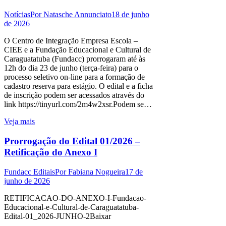
Notícias
Por
Natasche Annunciato
18 de junho
de 2026
O Centro de Integração Empresa Escola –
CIEE e a Fundação Educacional e Cultural de
Caraguatatuba (Fundacc) prorrogaram até às
12h do dia 23 de junho (terça-feira) para o
processo seletivo on-line para a formação de
cadastro reserva para estágio. O edital e a ficha
de inscrição podem ser acessados através do
link https://tinyurl.com/2m4w2xsr.Podem se…
Veja mais
Prorrogação do Edital 01/2026 –
Retificação do Anexo I
Fundacc Editais
Por
Fabiana Nogueira
17 de
junho de 2026
RETIFICACAO-DO-ANEXO-I-Fundacao-
Educacional-e-Cultural-de-Caraguatatuba-
Edital-01_2026-JUNHO-2Baixar