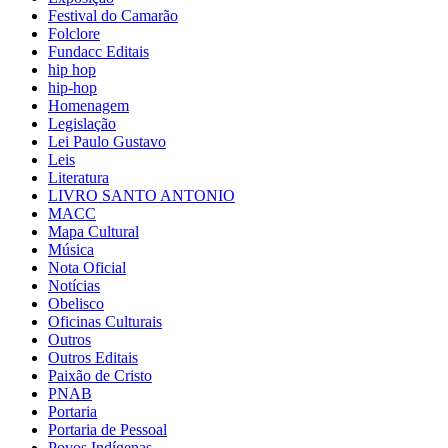
Festival do Camarão
Folclore
Fundacc Editais
hip hop
hip-hop
Homenagem
Legislação
Lei Paulo Gustavo
Leis
Literatura
LIVRO SANTO ANTONIO
MACC
Mapa Cultural
Música
Nota Oficial
Notícias
Obelisco
Oficinas Culturais
Outros
Outros Editais
Paixão de Cristo
PNAB
Portaria
Portaria de Pessoal
Povos Indígenas