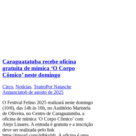
Caraguatatuba recebe oficina
gratuita de mímica ‘O Corpo
Cômico’ neste domingo
Circo
,
Notícias
,
Teatro
Por
Natasche
Annunciato
6 de agosto de 2025
O Festival Felino 2025 realizará neste domingo
(10/8), das 14h às 16h, no Auditório Maristela
de Oliveira, no Centro de Caraguatatuba, a
oficina de mímica ‘O Corpo Cômico’ com
Alejo Linares. A entrada é gratuita e a inscrição
deve ser realizada pelo link
https://tinyurl.com/4dbkvhfr .A oficina é uma