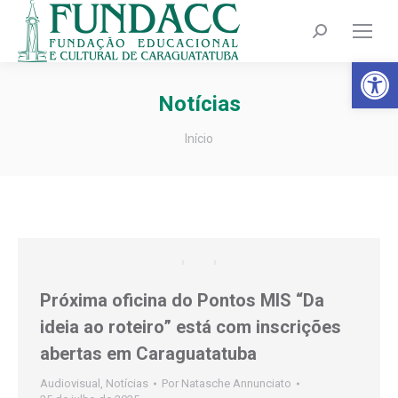
Search:
Barra de Fer
Notícias
Você está aqui:
Início
Próxima oficina do Pontos MIS “Da
ideia ao roteiro” está com inscrições
abertas em Caraguatatuba
Audiovisual
,
Notícias
Por
Natasche Annunciato