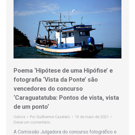
Poema ‘Hipótese de uma Hipófise’ e
fotografia ‘Vista da Ponte’ são
vencedores do concurso
‘Caraguatatuba: Pontos de vista, vista
de um ponto’
Outros
Por
Guilherme Cazelato
13 de maio de 2021
Deixe um comentário
A Comissão Julgadora do concurso fotográfico e