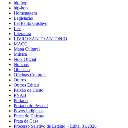
hip hop
hip-hop
Homenagem
Legislação
Lei Paulo Gustavo
Leis
Literatura
LIVRO SANTO ANTONIO
MACC
Mapa Cultural
Música
Nota Oficial
Notícias
Obelisco
Oficinas Culturais
Outros
Outros Editais
Paixão de Cristo
PNAB
Portaria
Portaria de Pessoal
Povos Indígenas
Praça do Caiçara
Prata da Casa
Processo Seletivo de Estágio – Edital 01/2026