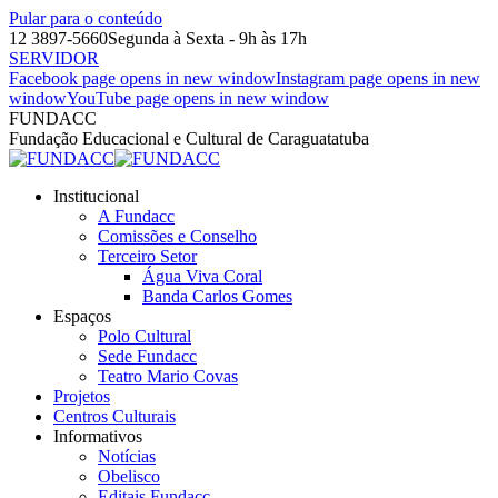
Pular para o conteúdo
12 3897-5660
Segunda à Sexta - 9h às 17h
SERVIDOR
Facebook page opens in new window
Instagram page opens in new
window
YouTube page opens in new window
FUNDACC
Fundação Educacional e Cultural de Caraguatatuba
Institucional
A Fundacc
Comissões e Conselho
Terceiro Setor
Água Viva Coral
Banda Carlos Gomes
Espaços
Polo Cultural
Sede Fundacc
Teatro Mario Covas
Projetos
Centros Culturais
Informativos
Notícias
Obelisco
Editais Fundacc