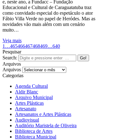
e, neste ano, a Fundacc – Fundação
Educacional e Cultural de Caraguatatuba traz
como convidado especial do espetáculo o ator
Fábio Villa Verde no papel de Heródes. Mas as
novidades vão mais além com um cenário
muito…
Veja mais
1
…
465
466
467
468
469
…
640
Pesquisar
Search:
Arquivos
Arquivos
Categorias
Agenda Cultural
Aldir Blanc
Arquivo Municipal
Artes Plásticas
Artesanato
Artesanatos e Artes Plásticas
Audiovisual
Auditório Maristela de Oliveira
Biblioteca de Artes
Biblioteca Municipal