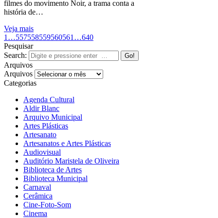
filmes do movimento Noir, a trama conta a
história de…
Veja mais
1
…
557
558
559
560
561
…
640
Pesquisar
Search:
Arquivos
Arquivos
Categorias
Agenda Cultural
Aldir Blanc
Arquivo Municipal
Artes Plásticas
Artesanato
Artesanatos e Artes Plásticas
Audiovisual
Auditório Maristela de Oliveira
Biblioteca de Artes
Biblioteca Municipal
Carnaval
Cerâmica
Cine-Foto-Som
Cinema