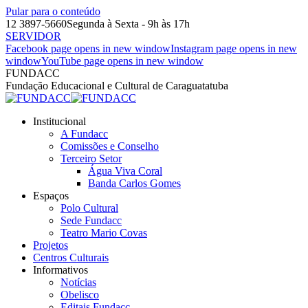
Pular para o conteúdo
12 3897-5660
Segunda à Sexta - 9h às 17h
SERVIDOR
Facebook page opens in new window
Instagram page opens in new
window
YouTube page opens in new window
FUNDACC
Fundação Educacional e Cultural de Caraguatatuba
Institucional
A Fundacc
Comissões e Conselho
Terceiro Setor
Água Viva Coral
Banda Carlos Gomes
Espaços
Polo Cultural
Sede Fundacc
Teatro Mario Covas
Projetos
Centros Culturais
Informativos
Notícias
Obelisco
Editais Fundacc