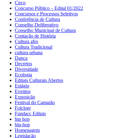
Circo
Concurso Público – Edital 01/2022
Concursos e Processos Seletivos
Conferência de Cultura
Conselho Deliberativo
Conselho Municipal de Cultura
Contação de História
Cultura afro
Cultura Tradicional
cultura urbana
Dança
Decretos
Diversidade
Ecologia
Editais Culturais Abertos
Estágio
Eventos
Exposição
Festival do Camarão
Folclore
Fundacc Editais
hip hop
hip-hop
Homenagem
Legislação