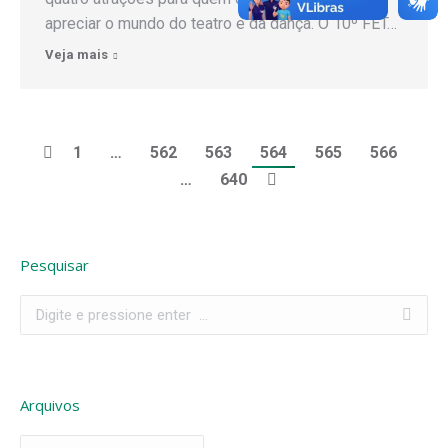
apreciar o mundo do teatro e da dança. O 10º FET…
Veja mais
1
…
562
563
564
565
566
…
640
Pesquisar
Search:
Arquivos
Arquivos