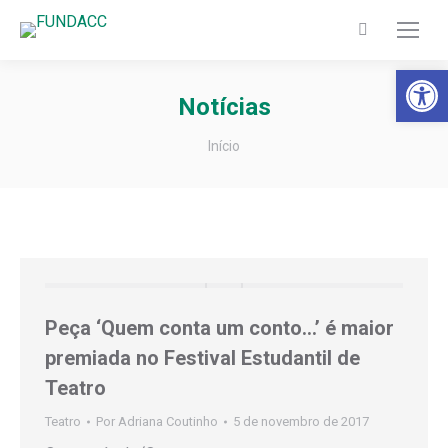
Search:
Barra de Fer
Notícias
Você está aqui:
Início
Peça ‘Quem conta um conto…’ é maior
premiada no Festival Estudantil de
Teatro
Teatro
Por
Adriana Coutinho
5 de novembro de 2017