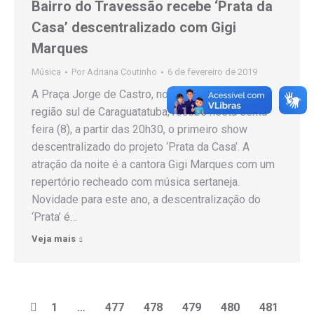
Bairro do Travessão recebe ‘Prata da
Casa’ descentralizado com Gigi
Marques
Música
Por
Adriana Coutinho
6 de fevereiro de 2019
A Praça Jorge de Castro, no bairro do Travessão,
região sul de Caraguatatuba, recebe nesta sexta-
feira (8), a partir das 20h30, o primeiro show
descentralizado do projeto ‘Prata da Casa’. A
atração da noite é a cantora Gigi Marques com um
repertório recheado com música sertaneja.
Novidade para este ano, a descentralização do
‘Prata’ é…
Veja mais
1
…
477
478
479
480
481