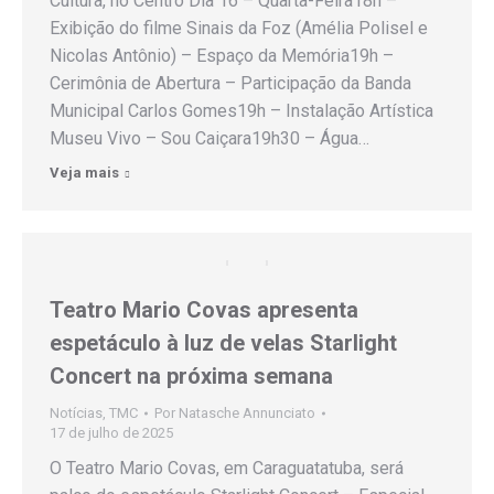
Cultura, no Centro Dia 16 – Quarta-Feira18h –
Exibição do filme Sinais da Foz (Amélia Polisel e
Nicolas Antônio) – Espaço da Memória19h –
Cerimônia de Abertura – Participação da Banda
Municipal Carlos Gomes19h – Instalação Artística
Museu Vivo – Sou Caiçara19h30 – Água…
Veja mais
Teatro Mario Covas apresenta
espetáculo à luz de velas Starlight
Concert na próxima semana
Notícias
,
TMC
Por
Natasche Annunciato
17 de julho de 2025
O Teatro Mario Covas, em Caraguatatuba, será