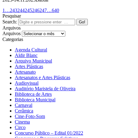
1
…
243
244
245
246
247
…
640
Pesquisar
Search:
Arquivos
Arquivos
Categorias
Agenda Cultural
Aldir Blanc
Arquivo Municipal
Artes Plásticas
Artesanato
Artesanatos e Artes Plásticas
Audiovisual
Auditório Maristela de Oliveira
Biblioteca de Artes
Biblioteca Municipal
Carnaval
Cerâmica
Cine-Foto-Som
Cinema
Circo
Concurso Público – Edital 01/2022