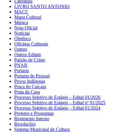
Literatura
LIVRO SANTO ANTONIO
MACC
Mapa Cultural
Música
Nota Oficial
Notícias
Obelisco
Oficinas Culturais
Outros
Outros Editais
Paixão de Cristo
PNAB
Portaria
Portaria de Pessoal
Povos Indígenas
Praça do Caiçara
Prata da Casa
Processo Seletivo de Estágio – Edital 01/2026
Processo Seletivo de Estágio – Edital nº 01/2025
Processo Seletivo de Estágio – Edital 01/2024
Projetos e Programas
Regimento Interno
Resoluções
Sistema Municipal de Cultura