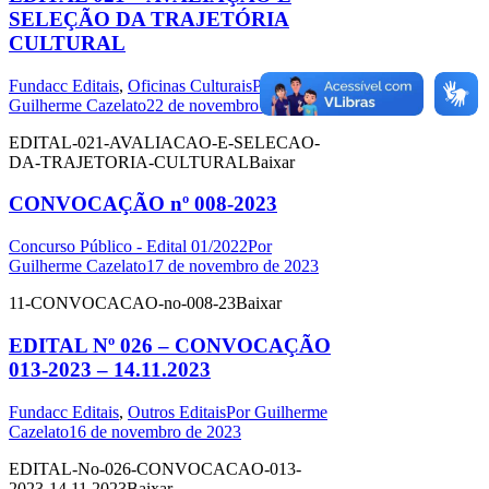
SELEÇÃO DA TRAJETÓRIA
CULTURAL
Fundacc Editais
,
Oficinas Culturais
Por
Guilherme Cazelato
22 de novembro de 2023
EDITAL-021-AVALIACAO-E-SELECAO-
DA-TRAJETORIA-CULTURALBaixar
CONVOCAÇÃO nº 008-2023
Concurso Público - Edital 01/2022
Por
Guilherme Cazelato
17 de novembro de 2023
11-CONVOCACAO-no-008-23Baixar
EDITAL Nº 026 – CONVOCAÇÃO
013-2023 – 14.11.2023
Fundacc Editais
,
Outros Editais
Por
Guilherme
Cazelato
16 de novembro de 2023
EDITAL-No-026-CONVOCACAO-013-
2023-14.11.2023Baixar