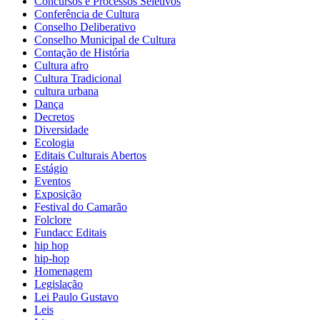
Concursos e Processos Seletivos
Conferência de Cultura
Conselho Deliberativo
Conselho Municipal de Cultura
Contação de História
Cultura afro
Cultura Tradicional
cultura urbana
Dança
Decretos
Diversidade
Ecologia
Editais Culturais Abertos
Estágio
Eventos
Exposição
Festival do Camarão
Folclore
Fundacc Editais
hip hop
hip-hop
Homenagem
Legislação
Lei Paulo Gustavo
Leis