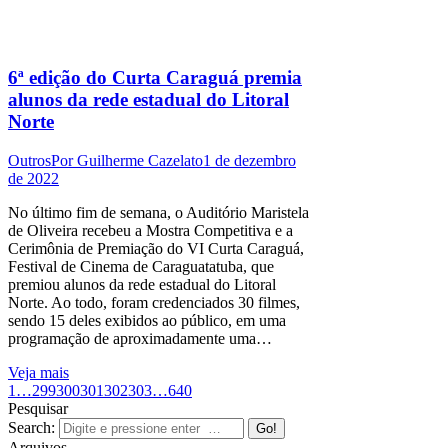
6ª edição do Curta Caraguá premia
alunos da rede estadual do Litoral
Norte
Outros
Por
Guilherme Cazelato
1 de dezembro
de 2022
No último fim de semana, o Auditório Maristela
de Oliveira recebeu a Mostra Competitiva e a
Cerimônia de Premiação do VI Curta Caraguá,
Festival de Cinema de Caraguatatuba, que
premiou alunos da rede estadual do Litoral
Norte. Ao todo, foram credenciados 30 filmes,
sendo 15 deles exibidos ao público, em uma
programação de aproximadamente uma…
Veja mais
1
…
299
300
301
302
303
…
640
Pesquisar
Search:
Arquivos