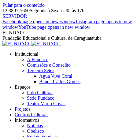
Pular para o conteúdo
12 3897-5660
Segunda à Sexta - 9h às 17h
SERVIDOR
Facebook page opens in new window
Instagram page opens in new
window
YouTube page opens in new window
FUNDACC
Fundação Educacional e Cultural de Caraguatatuba
Institucional
A Fundacc
Comissões e Conselho
Terceiro Setor
Água Viva Coral
Banda Carlos Gomes
Espaços
Polo Cultural
Sede Fundacc
Teatro Mario Covas
Projetos
Centros Culturais
Informativos
Notícias
Obelisco
Editais Fundacc