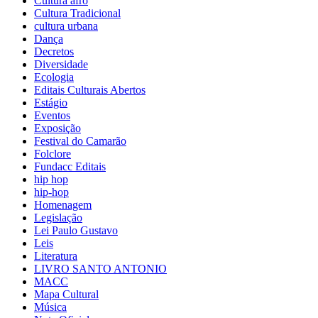
Cultura afro
Cultura Tradicional
cultura urbana
Dança
Decretos
Diversidade
Ecologia
Editais Culturais Abertos
Estágio
Eventos
Exposição
Festival do Camarão
Folclore
Fundacc Editais
hip hop
hip-hop
Homenagem
Legislação
Lei Paulo Gustavo
Leis
Literatura
LIVRO SANTO ANTONIO
MACC
Mapa Cultural
Música