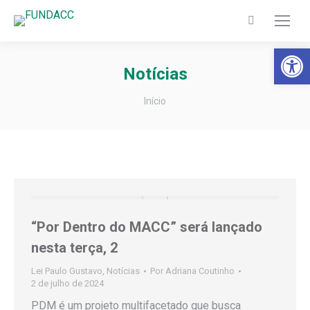
Search:
Barra de Fer
Notícias
Você está aqui:
Início
“Por Dentro do MACC” será lançado
nesta terça, 2
Lei Paulo Gustavo
,
Notícias
Por
Adriana Coutinho
2 de julho de 2024
PDM é um projeto multifacetado que busca