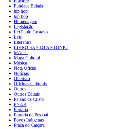
Folclore
Fundacc Editais
hip hop
hip-hop
Homenagem
Legislação
Lei Paulo Gustavo
Leis
Literatura
LIVRO SANTO ANTONIO
MACC
Mapa Cultural
Música
Nota Oficial
Notícias
Obelisco
Oficinas Culturais
Outros
Outros Editais
Paixão de Cristo
PNAB
Portaria
Portaria de Pessoal
Povos Indígenas
Praça do Caiçara