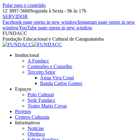
Pular para o conteúdo
12 3897-5660
Segunda à Sexta - 9h às 17h
SERVIDOR
Facebook page opens in new window
Instagram page opens in new
window
YouTube page opens in new window
FUNDACC
Fundação Educacional e Cultural de Caraguatatuba
Institucional
A Fundacc
Comissões e Conselho
Terceiro Setor
Água Viva Coral
Banda Carlos Gomes
Espaços
Polo Cultural
Sede Fundacc
Teatro Mario Covas
Projetos
Centros Culturais
Informativos
Notícias
Obelisco
Editais Fundacc