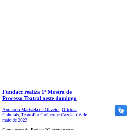
Fundacc realiza 1ª Mostra de
Processo Teatral neste domingo
Auditório Maristela de Oliveira
,
Oficinas
Culturais
,
Teatro
Por
Guilherme Cazelato
16 de
maio de 2023
Como parte do Projeto “O teatro e suas