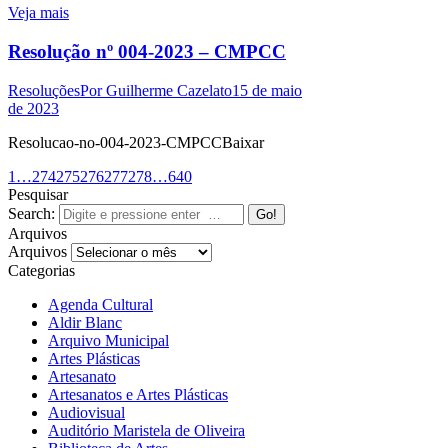
Veja mais
Resolução nº 004-2023 – CMPCC
Resoluções
Por
Guilherme Cazelato
15 de maio
de 2023
Resolucao-no-004-2023-CMPCCBaixar
1
…
274
275
276
277
278
…
640
Pesquisar
Search:
Arquivos
Arquivos
Categorias
Agenda Cultural
Aldir Blanc
Arquivo Municipal
Artes Plásticas
Artesanato
Artesanatos e Artes Plásticas
Audiovisual
Auditório Maristela de Oliveira