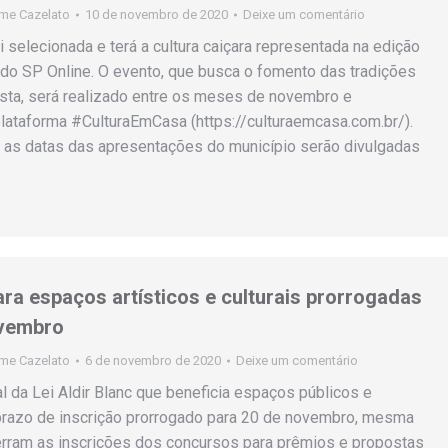
rme Cazelato
10 de novembro de 2020
Deixe um comentário
i selecionada e terá a cultura caiçara representada na edição
do SP Online. O evento, que busca o fomento das tradições
lista, será realizado entre os meses de novembro e
ataforma #CulturaEmCasa (https://culturaemcasa.com.br/).
 as datas das apresentações do município serão divulgadas
ara espaços artísticos e culturais prorrogadas
ovembro
rme Cazelato
6 de novembro de 2020
Deixe um comentário
al da Lei Aldir Blanc que beneficia espaços públicos e
 prazo de inscrição prorrogado para 20 de novembro, mesma
erram as inscrições dos concursos para prêmios e propostas