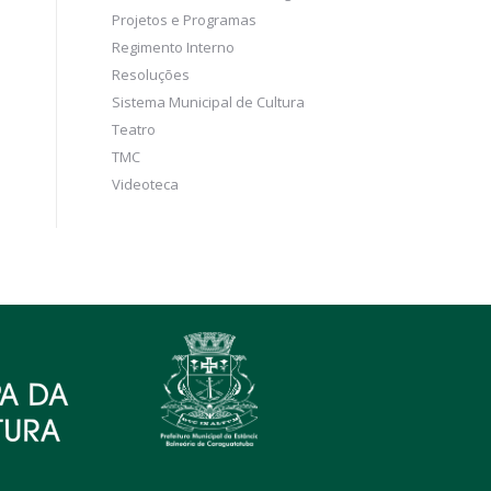
Projetos e Programas
Regimento Interno
Resoluções
Sistema Municipal de Cultura
Teatro
TMC
Videoteca