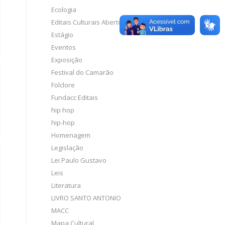
Ecologia
Editais Culturais Abertos
Estágio
Eventos
Exposição
Festival do Camarão
Folclore
Fundacc Editais
hip hop
hip-hop
Homenagem
Legislação
Lei Paulo Gustavo
Leis
Literatura
LIVRO SANTO ANTONIO
MACC
Mapa Cultural