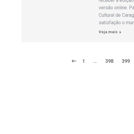
receber a edição
versão online. P
Cultural de Cara
satisfação o mun
Veja mais
1
…
398
399