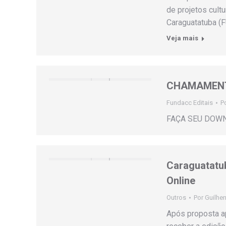
de projetos cult
Caraguatatuba (F
Veja mais
CHAMAMENTO
Fundacc Editais
P
FAÇA SEU DOW
Caraguatatu
Online
Outros
Por
Guilhe
Após proposta ap