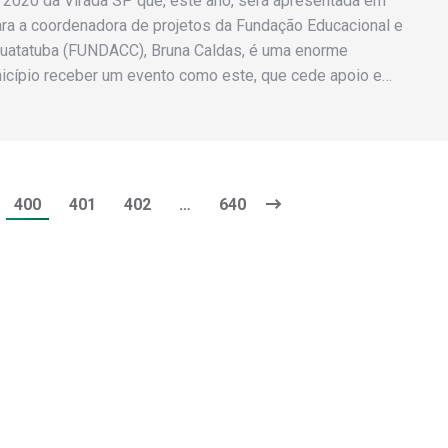
 2020 da Virada SP que, este ano, será apresentada em
ara a coordenadora de projetos da Fundação Educacional e
guatatuba (FUNDACC), Bruna Caldas, é uma enorme
icípio receber um evento como este, que cede apoio e…
400
401
402
…
640