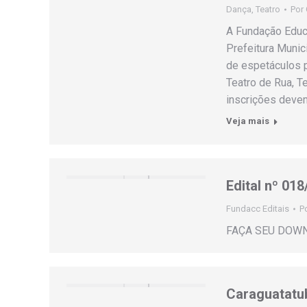
Dança
,
Teatro
Por
A Fundação Educa
Prefeitura Munic
de espetáculos p
Teatro de Rua, T
inscrições devem
Veja mais
Edital nº 01
Fundacc Editais
P
FAÇA SEU DOW
Caraguatatub