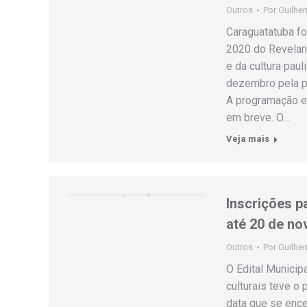
Outros
Por
Guilhe
Caraguatatuba fo
2020 do Revelan
e da cultura pau
dezembro pela pl
A programação e
em breve. O…
Veja mais
Inscrições p
até 20 de n
Outros
Por
Guilhe
O Edital Municip
culturais teve o
data que se enc