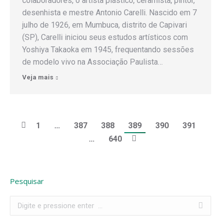
colaboradores, o artista plástico, ceramista, pintor,
desenhista e mestre Antonio Carelli. Nascido em 7
julho de 1926, em Mumbuca, distrito de Capivari
(SP), Carelli iniciou seus estudos artísticos com
Yoshiya Takaoka em 1945, frequentando sessões
de modelo vivo na Associação Paulista…
Veja mais
1
…
387
388
389
390
391
…
640
Pesquisar
Search: