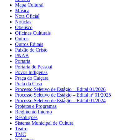
Mapa Cultural
Música
Nota Oficial
Notícias
Obelisco
Oficinas Culturais
Outros
Outros Editais
Paixão de Cristo
PNAB
Portaria
Portaria de Pessoal
Povos Indígenas
Praça do Caiçara
Prata da Casa
Processo Seletivo de Estágio – Edital 01/2026
Processo Seletivo de Estágio – Edital nº 01/2025
Processo Seletivo de Estágio – Edital 01/2024
Projetos e Programas
Regimento Interno
Resoluções
Sistema Municipal de Cultura
Teatro
TMC
Videoteca