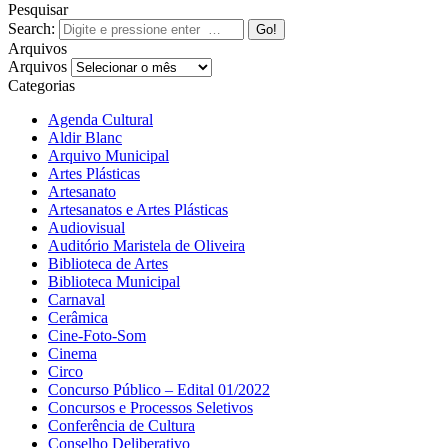
Pesquisar
Search:
Arquivos
Arquivos
Categorias
Agenda Cultural
Aldir Blanc
Arquivo Municipal
Artes Plásticas
Artesanato
Artesanatos e Artes Plásticas
Audiovisual
Auditório Maristela de Oliveira
Biblioteca de Artes
Biblioteca Municipal
Carnaval
Cerâmica
Cine-Foto-Som
Cinema
Circo
Concurso Público – Edital 01/2022
Concursos e Processos Seletivos
Conferência de Cultura
Conselho Deliberativo