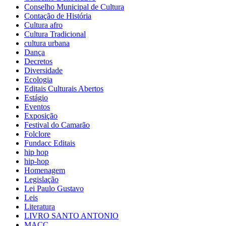
Conselho Municipal de Cultura
Contação de História
Cultura afro
Cultura Tradicional
cultura urbana
Dança
Decretos
Diversidade
Ecologia
Editais Culturais Abertos
Estágio
Eventos
Exposição
Festival do Camarão
Folclore
Fundacc Editais
hip hop
hip-hop
Homenagem
Legislação
Lei Paulo Gustavo
Leis
Literatura
LIVRO SANTO ANTONIO
MACC