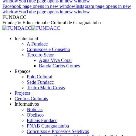
window
YouTube page opens in new window
Facebook page opens in new window
Instagram page opens in new
window
YouTube page opens in new window
FUNDACC
Fundação Educacional e Cultural de Caraguatatuba
Institucional
A Fundacc
Comissões e Conselho
Terceiro Setor
Água Viva Coral
Banda Carlos Gomes
Espaços
Polo Cultural
Sede Fundacc
Teatro Mario Covas
Projetos
Centros Culturais
Informativos
Notícias
Obelisco
Editais Fundacc
PNAB Caraguatatuba
Concursos e Processos Seletivos