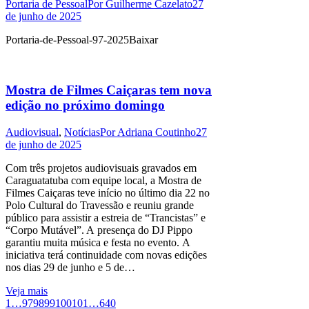
Portaria de Pessoal
Por
Guilherme Cazelato
27
de junho de 2025
Portaria-de-Pessoal-97-2025Baixar
Mostra de Filmes Caiçaras tem nova
edição no próximo domingo
Audiovisual
,
Notícias
Por
Adriana Coutinho
27
de junho de 2025
Com três projetos audiovisuais gravados em
Caraguatatuba com equipe local, a Mostra de
Filmes Caiçaras teve início no último dia 22 no
Polo Cultural do Travessão e reuniu grande
público para assistir a estreia de “Trancistas” e
“Corpo Mutável”. A presença do DJ Pippo
garantiu muita música e festa no evento. A
iniciativa terá continuidade com novas edições
nos dias 29 de junho e 5 de…
Veja mais
1
…
97
98
99
100
101
…
640