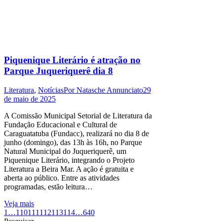
Piquenique Literário é atração no
Parque Juqueriquerê dia 8
Literatura
,
Notícias
Por
Natasche Annunciato
29
de maio de 2025
A Comissão Municipal Setorial de Literatura da
Fundação Educacional e Cultural de
Caraguatatuba (Fundacc), realizará no dia 8 de
junho (domingo), das 13h às 16h, no Parque
Natural Municipal do Juqueriquerê, um
Piquenique Literário, integrando o Projeto
Literatura a Beira Mar. A ação é gratuita e
aberta ao público. Entre as atividades
programadas, estão leitura…
Veja mais
1
…
110
111
112
113
114
…
640