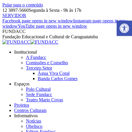
Pular para o conteúdo
12 3897-5660
Segunda à Sexta - 9h às 17h
SERVIDOR
Barra de Ferr
Facebook page opens in new window
Instagram page opens in new
window
YouTube page opens in new window
FUNDACC
Fundação Educacional e Cultural de Caraguatatuba
Institucional
A Fundacc
Comissões e Conselho
Terceiro Setor
Água Viva Coral
Banda Carlos Gomes
Espaços
Polo Cultural
Sede Fundacc
Teatro Mario Covas
Projetos
Centros Culturais
Informativos
Notícias
Obelisco
Editais Fundacc