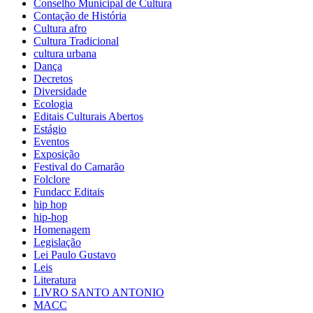
Conselho Municipal de Cultura
Contação de História
Cultura afro
Cultura Tradicional
cultura urbana
Dança
Decretos
Diversidade
Ecologia
Editais Culturais Abertos
Estágio
Eventos
Exposição
Festival do Camarão
Folclore
Fundacc Editais
hip hop
hip-hop
Homenagem
Legislação
Lei Paulo Gustavo
Leis
Literatura
LIVRO SANTO ANTONIO
MACC