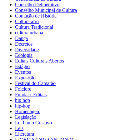
Conselho Deliberativo
Conselho Municipal de Cultura
Contação de História
Cultura afro
Cultura Tradicional
cultura urbana
Dança
Decretos
Diversidade
Ecologia
Editais Culturais Abertos
Estágio
Eventos
Exposição
Festival do Camarão
Folclore
Fundacc Editais
hip hop
hip-hop
Homenagem
Legislação
Lei Paulo Gustavo
Leis
Literatura
LIVRO SANTO ANTONIO