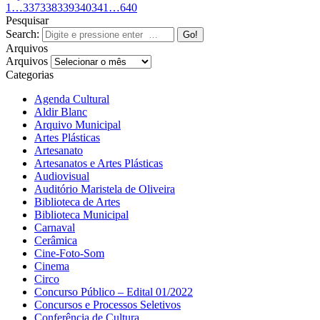
1
…
337
338
339
340
341
…
640
Pesquisar
Search:
Arquivos
Arquivos
Categorias
Agenda Cultural
Aldir Blanc
Arquivo Municipal
Artes Plásticas
Artesanato
Artesanatos e Artes Plásticas
Audiovisual
Auditório Maristela de Oliveira
Biblioteca de Artes
Biblioteca Municipal
Carnaval
Cerâmica
Cine-Foto-Som
Cinema
Circo
Concurso Público – Edital 01/2022
Concursos e Processos Seletivos
Conferência de Cultura