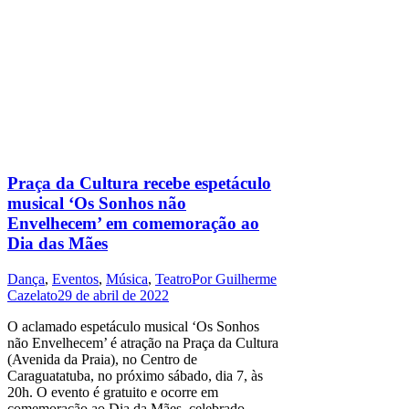
Praça da Cultura recebe espetáculo
musical ‘Os Sonhos não
Envelhecem’ em comemoração ao
Dia das Mães
Dança
,
Eventos
,
Música
,
Teatro
Por
Guilherme
Cazelato
29 de abril de 2022
O aclamado espetáculo musical ‘Os Sonhos
não Envelhecem’ é atração na Praça da Cultura
(Avenida da Praia), no Centro de
Caraguatatuba, no próximo sábado, dia 7, às
20h. O evento é gratuito e ocorre em
comemoração ao Dia da Mães, celebrado