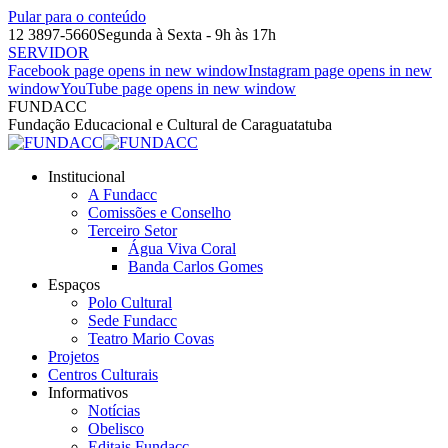
Pular para o conteúdo
12 3897-5660
Segunda à Sexta - 9h às 17h
SERVIDOR
Facebook page opens in new window
Instagram page opens in new
window
YouTube page opens in new window
FUNDACC
Fundação Educacional e Cultural de Caraguatatuba
Institucional
A Fundacc
Comissões e Conselho
Terceiro Setor
Água Viva Coral
Banda Carlos Gomes
Espaços
Polo Cultural
Sede Fundacc
Teatro Mario Covas
Projetos
Centros Culturais
Informativos
Notícias
Obelisco
Editais Fundacc