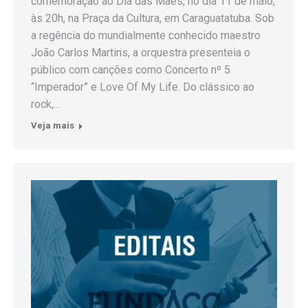
comemoração ao Dia das Mães, no dia 11 de maio,
às 20h, na Praça da Cultura, em Caraguatatuba. Sob
a regência do mundialmente conhecido maestro
João Carlos Martins, a orquestra presenteia o
público com canções como Concerto nº 5
“Imperador” e Love Of My Life. Do clássico ao
rock,…
Veja mais