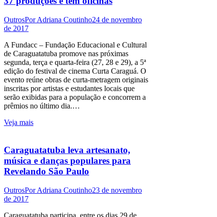
37 produções e tem oficinas
Outros
Por
Adriana Coutinho
24 de novembro
de 2017
A Fundacc – Fundação Educacional e Cultural
de Caraguatatuba promove nas próximas
segunda, terça e quarta-feira (27, 28 e 29), a 5ª
edição do festival de cinema Curta Caraguá. O
evento reúne obras de curta-metragem originais
inscritas por artistas e estudantes locais que
serão exibidas para a população e concorrem a
prêmios no último dia.…
Veja mais
Caraguatatuba leva artesanato,
música e danças populares para
Revelando São Paulo
Outros
Por
Adriana Coutinho
23 de novembro
de 2017
Caraguatatuba participa, entre os dias 29 de