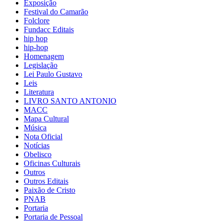
Exposição
Festival do Camarão
Folclore
Fundacc Editais
hip hop
hip-hop
Homenagem
Legislação
Lei Paulo Gustavo
Leis
Literatura
LIVRO SANTO ANTONIO
MACC
Mapa Cultural
Música
Nota Oficial
Notícias
Obelisco
Oficinas Culturais
Outros
Outros Editais
Paixão de Cristo
PNAB
Portaria
Portaria de Pessoal