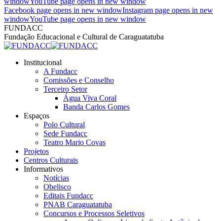
window
YouTube page opens in new window
Facebook page opens in new window
Instagram page opens in new
window
YouTube page opens in new window
FUNDACC
Fundação Educacional e Cultural de Caraguatatuba
Institucional
A Fundacc
Comissões e Conselho
Terceiro Setor
Água Viva Coral
Banda Carlos Gomes
Espaços
Polo Cultural
Sede Fundacc
Teatro Mario Covas
Projetos
Centros Culturais
Informativos
Notícias
Obelisco
Editais Fundacc
PNAB Caraguatatuba
Concursos e Processos Seletivos