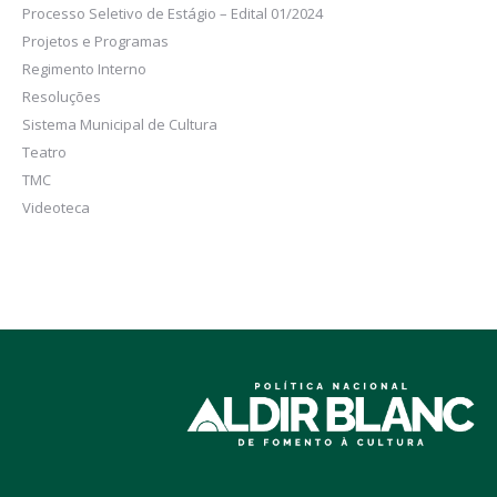
Processo Seletivo de Estágio – Edital 01/2024
Projetos e Programas
Regimento Interno
Resoluções
Sistema Municipal de Cultura
Teatro
TMC
Videoteca