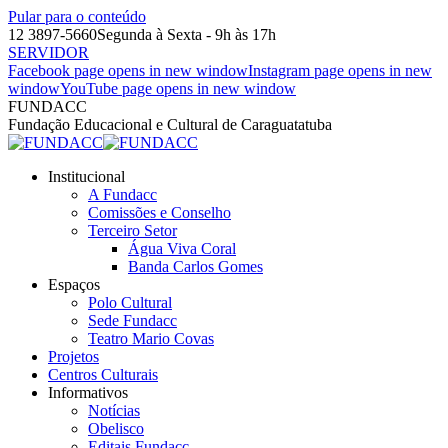
Pular para o conteúdo
12 3897-5660
Segunda à Sexta - 9h às 17h
SERVIDOR
Facebook page opens in new window
Instagram page opens in new
window
YouTube page opens in new window
FUNDACC
Fundação Educacional e Cultural de Caraguatatuba
Institucional
A Fundacc
Comissões e Conselho
Terceiro Setor
Água Viva Coral
Banda Carlos Gomes
Espaços
Polo Cultural
Sede Fundacc
Teatro Mario Covas
Projetos
Centros Culturais
Informativos
Notícias
Obelisco
Editais Fundacc