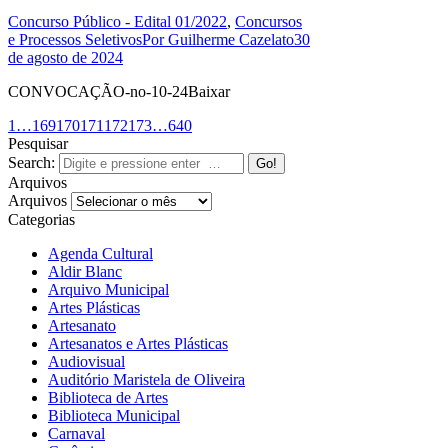
Concurso Público - Edital 01/2022
,
Concursos
e Processos Seletivos
Por
Guilherme Cazelato
30
de agosto de 2024
CONVOCAÇÃO-no-10-24Baixar
1
…
169
170
171
172
173
…
640
Pesquisar
Search:
Arquivos
Arquivos
Categorias
Agenda Cultural
Aldir Blanc
Arquivo Municipal
Artes Plásticas
Artesanato
Artesanatos e Artes Plásticas
Audiovisual
Auditório Maristela de Oliveira
Biblioteca de Artes
Biblioteca Municipal
Carnaval