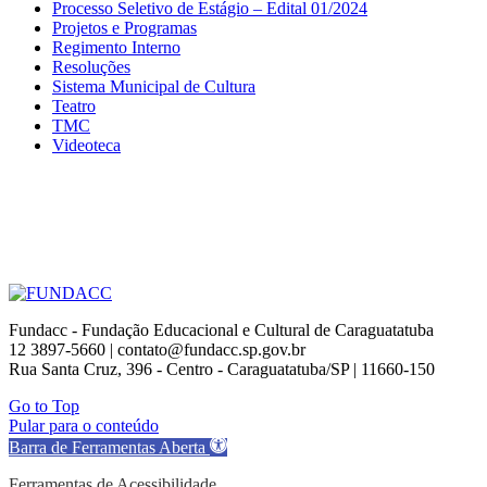
Processo Seletivo de Estágio – Edital 01/2024
Projetos e Programas
Regimento Interno
Resoluções
Sistema Municipal de Cultura
Teatro
TMC
Videoteca
Fundacc - Fundação Educacional e Cultural de Caraguatatuba
12 3897-5660 | contato@fundacc.sp.gov.br
Rua Santa Cruz, 396 - Centro - Caraguatatuba/SP | 11660-150
Go to Top
Pular para o conteúdo
Barra de Ferramentas Aberta
Ferramentas de Acessibilidade