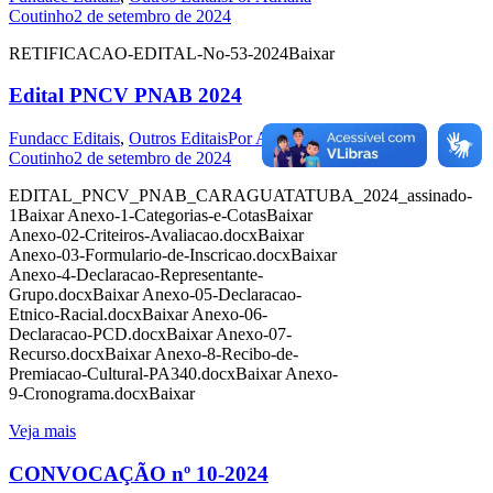
Coutinho
2 de setembro de 2024
RETIFICACAO-EDITAL-No-53-2024Baixar
Edital PNCV PNAB 2024
Fundacc Editais
,
Outros Editais
Por
Adriana
Coutinho
2 de setembro de 2024
EDITAL_PNCV_PNAB_CARAGUATATUBA_2024_assinado-
1Baixar Anexo-1-Categorias-e-CotasBaixar
Anexo-02-Criteiros-Avaliacao.docxBaixar
Anexo-03-Formulario-de-Inscricao.docxBaixar
Anexo-4-Declaracao-Representante-
Grupo.docxBaixar Anexo-05-Declaracao-
Etnico-Racial.docxBaixar Anexo-06-
Declaracao-PCD.docxBaixar Anexo-07-
Recurso.docxBaixar Anexo-8-Recibo-de-
Premiacao-Cultural-PA340.docxBaixar Anexo-
9-Cronograma.docxBaixar
Veja mais
CONVOCAÇÃO nº 10-2024