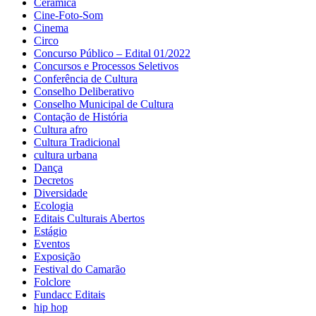
Cerâmica
Cine-Foto-Som
Cinema
Circo
Concurso Público – Edital 01/2022
Concursos e Processos Seletivos
Conferência de Cultura
Conselho Deliberativo
Conselho Municipal de Cultura
Contação de História
Cultura afro
Cultura Tradicional
cultura urbana
Dança
Decretos
Diversidade
Ecologia
Editais Culturais Abertos
Estágio
Eventos
Exposição
Festival do Camarão
Folclore
Fundacc Editais
hip hop