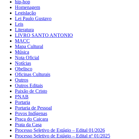
hip-hop
Homenagem
Legislação
Lei Paulo Gustavo
Leis
Literatura
LIVRO SANTO ANTONIO
MACC
Mapa Cultural
Música
Nota Oficial
Notícias
Obelisco
Oficinas Culturais
Outros
Outros Editais
Paixão de Cristo
PNAB
Portaria
Portaria de Pessoal
Povos Indígenas
Praça do Caiçara
Prata da Casa
Processo Seletivo de Estágio – Edital 01/2026
Processo Seletivo de Estágio – Edital nº 01/2025