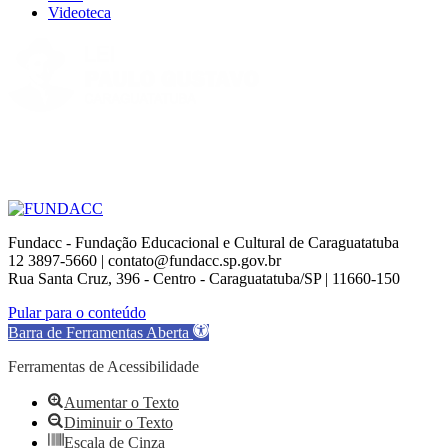
Videoteca
Fundacc - Fundação Educacional e Cultural de Caraguatatuba
12 3897-5660 | contato@fundacc.sp.gov.br
Rua Santa Cruz, 396 - Centro - Caraguatatuba/SP | 11660-150
Go
Pular para o conteúdo
to
Barra de Ferramentas Aberta
Top
Ferramentas de Acessibilidade
Aumentar o Texto
Diminuir o Texto
Escala de Cinza