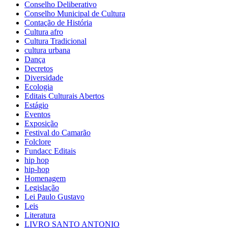
Conselho Deliberativo
Conselho Municipal de Cultura
Contação de História
Cultura afro
Cultura Tradicional
cultura urbana
Dança
Decretos
Diversidade
Ecologia
Editais Culturais Abertos
Estágio
Eventos
Exposição
Festival do Camarão
Folclore
Fundacc Editais
hip hop
hip-hop
Homenagem
Legislação
Lei Paulo Gustavo
Leis
Literatura
LIVRO SANTO ANTONIO