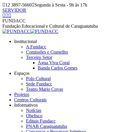
Pular
12 3897-5660
Segunda à Sexta - 9h às 17h
para
SERVIDOR
o
Facebook
Instagram
YouTube
conteúdo
page
page
page
FUNDACC
opens
opens
opens
Fundação Educacional e Cultural de Caraguatatuba
in
in
in
new
new
new
Institucional
window
window
window
A Fundacc
Comissões e Conselho
Terceiro Setor
Água Viva Coral
Banda Carlos Gomes
Espaços
Polo Cultural
Sede Fundacc
Teatro Mario Covas
Projetos
Centros Culturais
Informativos
Notícias
Obelisco
Editais Fundacc
PNAB Caraguatatuba
Concursos e Processos Seletivos