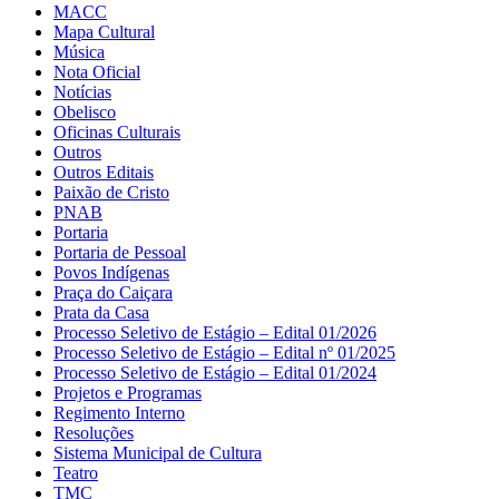
MACC
Mapa Cultural
Música
Nota Oficial
Notícias
Obelisco
Oficinas Culturais
Outros
Outros Editais
Paixão de Cristo
PNAB
Portaria
Portaria de Pessoal
Povos Indígenas
Praça do Caiçara
Prata da Casa
Processo Seletivo de Estágio – Edital 01/2026
Processo Seletivo de Estágio – Edital nº 01/2025
Processo Seletivo de Estágio – Edital 01/2024
Projetos e Programas
Regimento Interno
Resoluções
Sistema Municipal de Cultura
Teatro
TMC