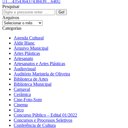
1
…
435
436
437
438
439
…
640
Pesquisar
Search:
Arquivos
Arquivos
Categorias
Agenda Cultural
Aldir Blanc
Arquivo Municipal
Artes Plásticas
Artesanato
Artesanatos e Artes Plásticas
Audiovisual
Auditório Maristela de Oliveira
Biblioteca de Artes
Biblioteca Municipal
Carnaval
Cerâmica
Cine-Foto-Som
Cinema
Circo
Concurso Público – Edital 01/2022
Concursos e Processos Seletivos
Conferência de Cultura