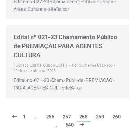
Edital-no-022-23-Chamamento-Publico-Demais-
Areas-Culturais-siteBaixar
Edital nº 021-23 Chamamento Público
de PREMIAÇÃO PARA AGENTES
CULTURA
Fundacc Editais
,
Outros Editais
Por
Guilherme Cazelato
22 de setembro de 2023
Edital-no-021-23-Cham.-Publ.-de-PREMIACAO-
PARA-AGENTES-CULT-siteBaixar
1
…
256
257
258
259
260
…
640