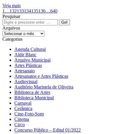
Veja mais
1
…
132
133
134
135
136
…
640
Pesquisar
Search:
Arquivos
Arquivos
Categorias
Agenda Cultural
Aldir Blanc
Arquivo Municipal
Artes Plásticas
Artesanato
Artesanatos e Artes Plásticas
Audiovisual
Auditório Maristela de Oliveira
Biblioteca de Artes
Biblioteca Municipal
Carnaval
Cerâmica
Cine-Foto-Som
Cinema
Circo
Concurso Público – Edital 01/2022