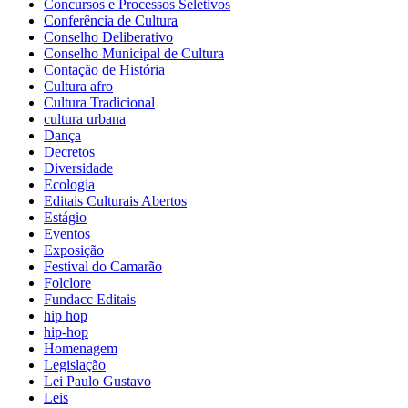
Concursos e Processos Seletivos
Conferência de Cultura
Conselho Deliberativo
Conselho Municipal de Cultura
Contação de História
Cultura afro
Cultura Tradicional
cultura urbana
Dança
Decretos
Diversidade
Ecologia
Editais Culturais Abertos
Estágio
Eventos
Exposição
Festival do Camarão
Folclore
Fundacc Editais
hip hop
hip-hop
Homenagem
Legislação
Lei Paulo Gustavo
Leis