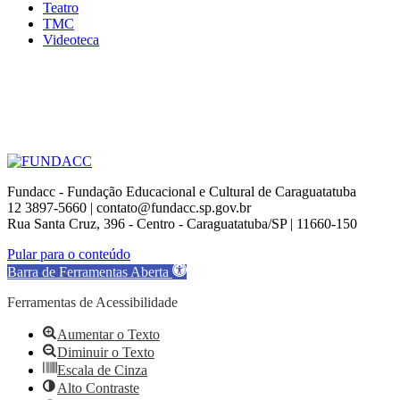
Teatro
TMC
Videoteca
Fundacc - Fundação Educacional e Cultural de Caraguatatuba
12 3897-5660 | contato@fundacc.sp.gov.br
Rua Santa Cruz, 396 - Centro - Caraguatatuba/SP | 11660-150
Go
Pular para o conteúdo
to
Barra de Ferramentas Aberta
Top
Ferramentas de Acessibilidade
Aumentar o Texto
Diminuir o Texto
Escala de Cinza
Alto Contraste