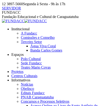
Pular
12 3897-5660
Segunda à Sexta - 9h às 17h
para
SERVIDOR
o
Facebook
Instagram
YouTube
FUNDACC
conteúdo
page
page
page
Fundação Educacional e Cultural de Caraguatatuba
opens
opens
opens
in
in
in
Institucional
new
new
new
A Fundacc
window
window
window
Comissões e Conselho
Terceiro Setor
Água Viva Coral
Banda Carlos Gomes
Espaços
Polo Cultural
Sede Fundacc
Teatro Mario Covas
Projetos
Centros Culturais
Informativos
Notícias
Obelisco
Editais Fundacc
PNAB Caraguatatuba
Concursos e Processos Seletivos
Acesso Online ao Livro de Santo Antônio de