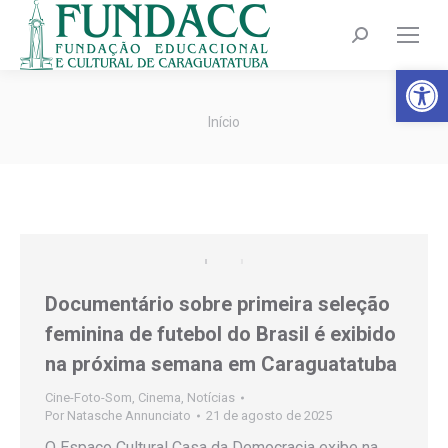
Search:
Barra de Fer
Você está aqui:
Início
Documentário sobre primeira seleção
feminina de futebol do Brasil é exibido
na próxima semana em Caraguatatuba
Cine-Foto-Som
,
Cinema
,
Notícias
Por
Natasche Annunciato
21 de agosto de 2025
O Espaço Cultural Casa da Democracia exibe na