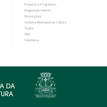
Projetos e Programas
Regimento Interno
Resoluções
Sistema Municipal de Cultura
Teatro
TMC
Videoteca