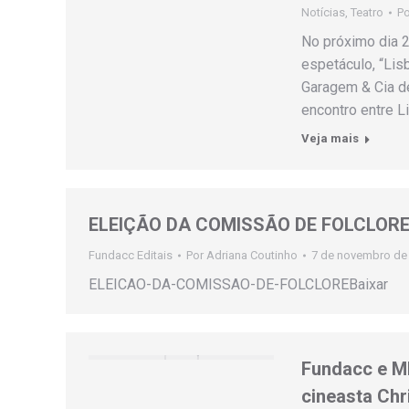
Notícias
,
Teatro
P
No próximo dia 2
espetáculo, “Lisb
Garagem & Cia de
encontro entre L
Veja mais
ELEIÇÃO DA COMISSÃO DE FOLCLOR
Fundacc Editais
Por
Adriana Coutinho
7 de novembro de
ELEICAO-DA-COMISSAO-DE-FOLCLOREBaixar
Fundacc e MI
cineasta Chr