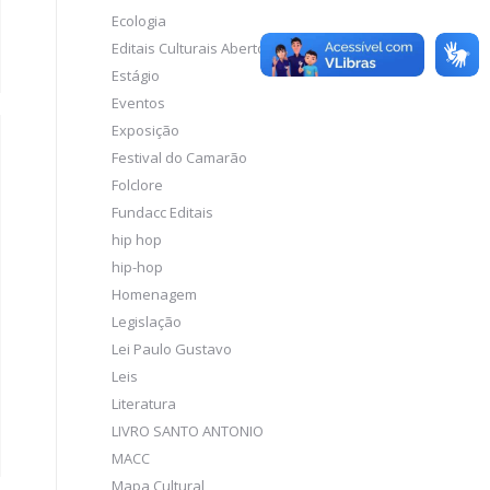
Ecologia
Editais Culturais Abertos
Estágio
Eventos
Exposição
Festival do Camarão
Folclore
Fundacc Editais
hip hop
hip-hop
Homenagem
Legislação
Lei Paulo Gustavo
Leis
Literatura
LIVRO SANTO ANTONIO
MACC
Mapa Cultural