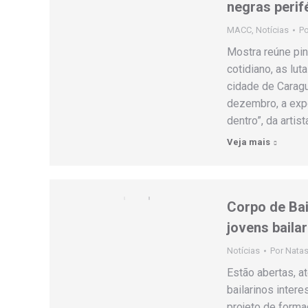
negras perif
MACC
,
Notícias
P
Mostra reúne pin
cotidiano, as lut
cidade de Caragua
dezembro, a exp
dentro”, da arti
Veja mais
Corpo de Bai
jovens baila
Notícias
Por
Natas
Estão abertas, a
bailarinos inter
projeto de formaç