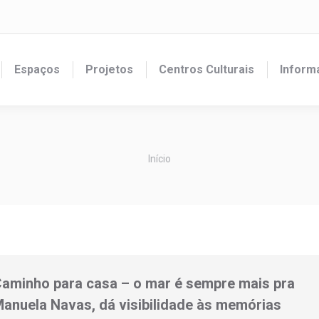
Espaços
Projetos
Centros Culturais
Inform
Você está aqui:
Início
aminho para casa – o mar é sempre mais pra
Manuela Navas, dá visibilidade às memórias