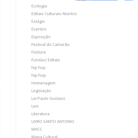
Ecologia
Editais Culturais Abertos
Estágio
Eventos
Exposição
Festival do Camarão
Folclore
Fundacc Editais
hip hop
hip-hop
Homenagem
Legislação
Lei Paulo Gustavo
Leis
Literatura
LIVRO SANTO ANTONIO
MACC
Mapa Cultural