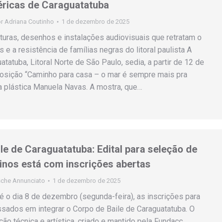
éricas de Caraguatatuba
or
Adriana Coutinho
1 de dezembro de 2025
turas, desenhos e instalações audiovisuais que retratam o
as e a resistência de famílias negras do litoral paulista A
tatuba, Litoral Norte de São Paulo, sedia, a partir de 12 de
osição “Caminho para casa – o mar é sempre mais pra
sta plástica Manuela Navas. A mostra, que…
le de Caraguatatuba: Edital para seleção de
rinos está com inscrições abertas
che Annunciato
1 de dezembro de 2025
té o dia 8 de dezembro (segunda-feira), as inscrições para
essados em integrar o Corpo de Baile de Caraguatatuba. O
ão técnica e artística, criado e mantido pela Fundacc