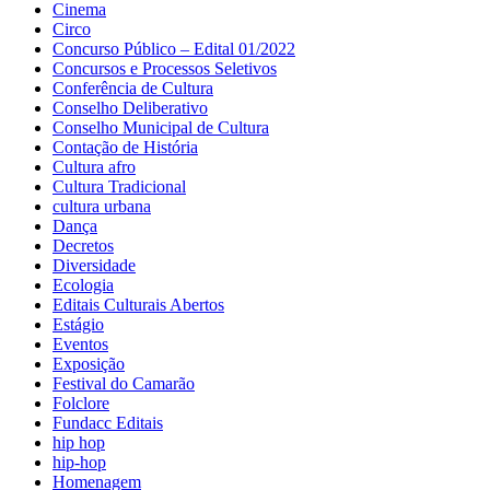
Cinema
Circo
Concurso Público – Edital 01/2022
Concursos e Processos Seletivos
Conferência de Cultura
Conselho Deliberativo
Conselho Municipal de Cultura
Contação de História
Cultura afro
Cultura Tradicional
cultura urbana
Dança
Decretos
Diversidade
Ecologia
Editais Culturais Abertos
Estágio
Eventos
Exposição
Festival do Camarão
Folclore
Fundacc Editais
hip hop
hip-hop
Homenagem