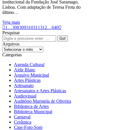
institucional da Fundação José Saramago,
Lisboa. Com adaptação de Teresa Frota do
último…
Veja mais
1
…
308
309
310
311
312
…
640
Pesquisar
Search:
Arquivos
Arquivos
Categorias
Agenda Cultural
Aldir Blanc
Arquivo Municipal
Artes Plásticas
Artesanato
Artesanatos e Artes Plásticas
Audiovisual
Auditório Maristela de Oliveira
Biblioteca de Artes
Biblioteca Municipal
Carnaval
Cerâmica
Cine-Foto-Som