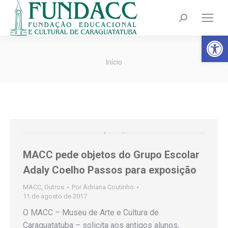
Search:
Barra de Fer
Você está aqui:
Início
MACC pede objetos do Grupo Escolar
Adaly Coelho Passos para exposição
MACC
,
Outros
Por
Adriana Coutinho
11 de agosto de 2017
O MACC – Museu de Arte e Cultura de
Caraguatatuba – solicita aos antigos alunos,